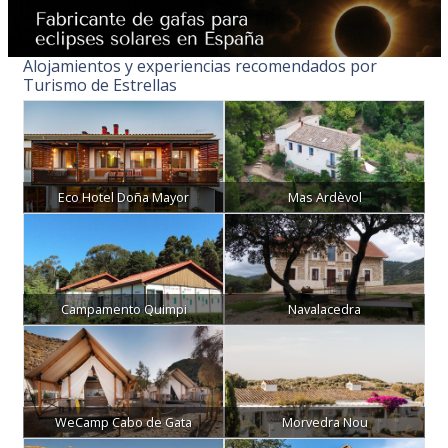
Alojamientos y experiencias recomendados por
Turismo de Estrellas
Eco Hotel Doña Mayor
Mas Ardèvol
Campamento Quimpi
Navalacedra
WeCamp Cabo de Gata
Morvedra Nou