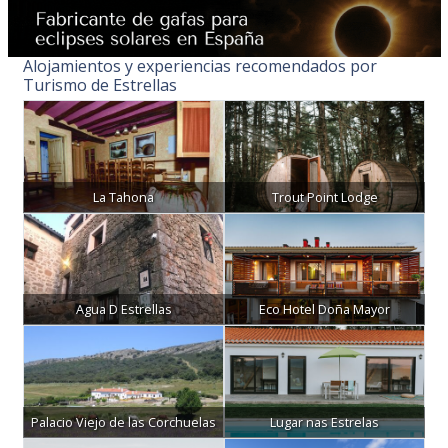
Alojamientos y experiencias recomendados por
Turismo de Estrellas
La Tahona
Trout Point Lodge
Agua D Estrellas
Eco Hotel Doña Mayor
Palacio Viejo de las Corchuelas
Lugar nas Estrelas