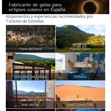
Alojamientos y experiencias recomendados por
Turismo de Estrellas
Torre del Visco
Puesto Pavón
El Encanto del Sabinar
Entheos
Mas del Cel
Riad Ouzima TGM