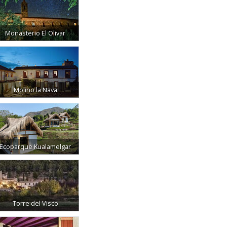
Monasterio El Olivar
Molino la Nava
Ecoparque Kualamelgar
Torre del Visco