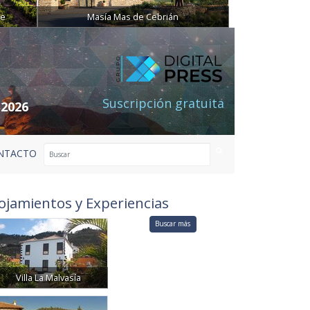
ne
Masía Mas de Cebrián
Suscripción gratuita
 2026
NTACTO
ojamientos y Experiencias
Buscar más
Villa La Malvasía