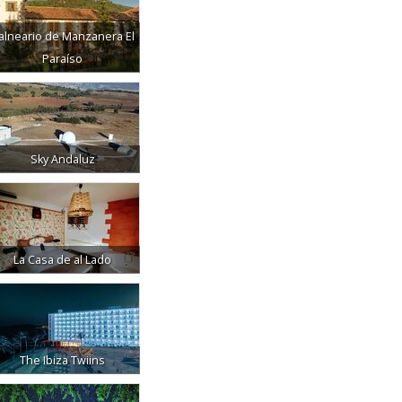
alneario de Manzanera El
Paraíso
Sky Andaluz
La Casa de al Lado
The Ibiza Twiins