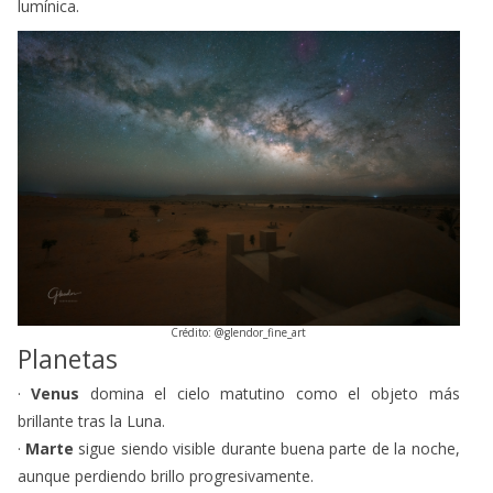
lumínica.
Crédito: @glendor_fine_art
Planetas
·
Venus
domina el cielo matutino como el objeto más
brillante tras la Luna.
·
Marte
sigue siendo visible durante buena parte de la noche,
aunque perdiendo brillo progresivamente.