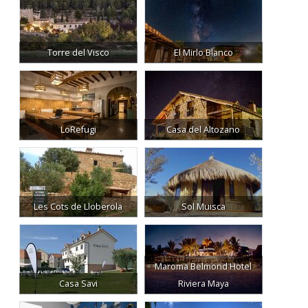
Torre del Visco
El Mirlo Blanco
LoRefugi
Casa del Altozano
Les Cots de Lloberola
Sol Muisca
Maroma Belmond Hotel
Casa Savi
Riviera Maya