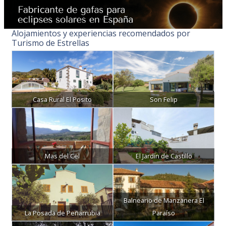
Alojamientos y experiencias recomendados por
Turismo de Estrellas
Casa Rural El Posito
Son Felip
Mas del Cel
El Jardín de Castillo
Balneario de Manzanera El
La Posada de Peñarrubia
Paraíso